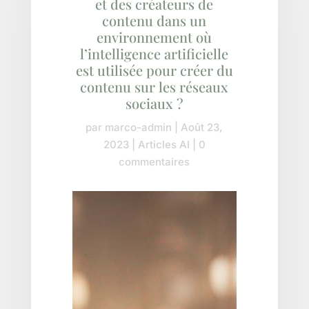
et des créateurs de
contenu dans un
environnement où
l’intelligence artificielle
est utilisée pour créer du
contenu sur les réseaux
sociaux ?
par
marco-admin
|
Août 23,
2023
|
Articles AI
|
0
commentaires