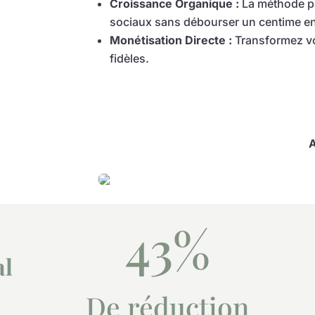
Croissance Organique :
La méthode pa
sociaux sans débourser un centime e
Monétisation Directe :
Transformez vos
fidèles.
A
43
%
al
De réduction