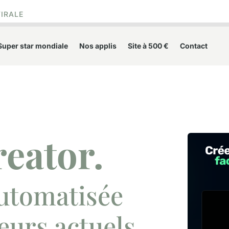
VIRALE
Super star mondiale
Nos applis
Site à 500 €
Contact
reator.
utomatisée
eurs actuels.