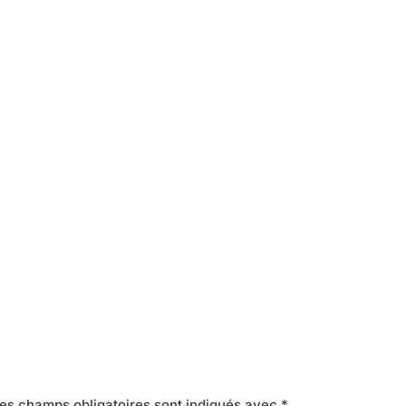
es champs obligatoires sont indiqués avec
*