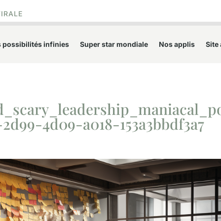
VIRALE
 possibilités infinies
Super star mondiale
Nos applis
Site
d_scary_leadership_maniacal_p
-2d99-4d09-a018-153a3bbdf3a7