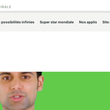
VIRALE
 possibilités infinies
Super star mondiale
Nos applis
Site